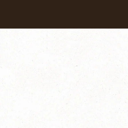
Coffees
Recipes
Sustainability
安心サポート
よくあるお問い合わせ・使い方（説明書）｜バリスタ I [アイ
｜バリスタ I [アイ]