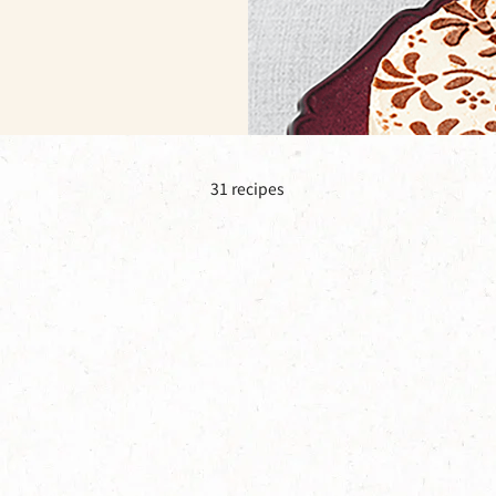
31
recipes