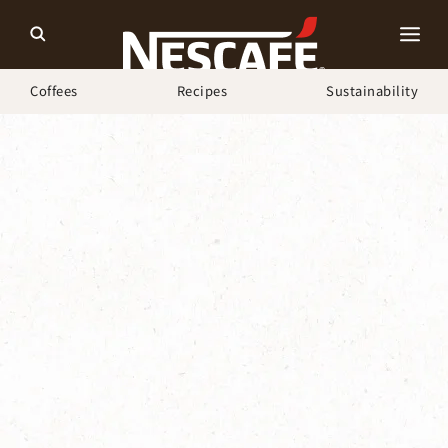
Coffees
Recipes
Sustainability
ホーム
ネスカフェ ゴールドブレンド バリスタ
困った時の安心サポート
よくあるお問い合わせ・使い方（説明書）｜バリスタ
（PM9630）
すべてのLEDランプが消灯していて動かない場合｜バリスタ
（PM9630）