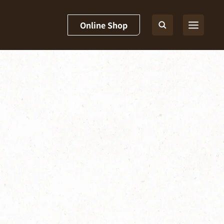
Online Shop
スリム]
故障かなと思ったとき｜バリスタ Slim[スリム]