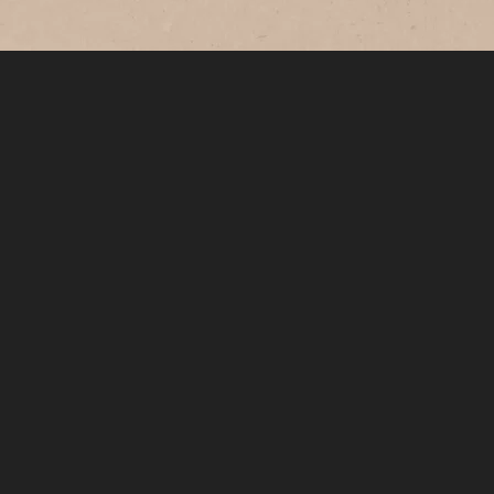
牛乳で割るだけ！桃の甘い香りと味わいが
紅茶にマッチしたフルーツティーラテ。