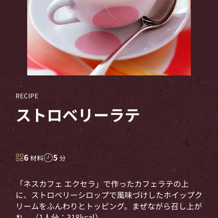
RECIPE
ストロベリーラテ
6
5
材料
分
「ネスカフェ エクセラ」で作ったカフェラテの上
に、ストロベリーシロップで風味づけしたホイップク
リームをふんわりとトッピング。まぜながら召し上が
れ。（1人分：318kcal）