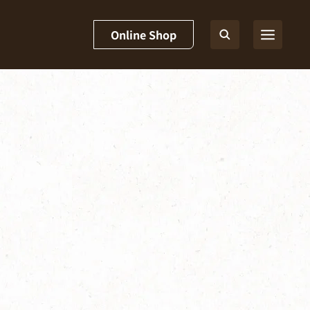
Online Shop
ブリュー]
湯垢洗浄（お手入れ）｜バリスタ W[ダブリュー]