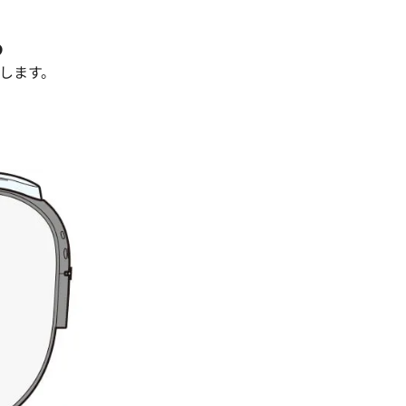
る
します。